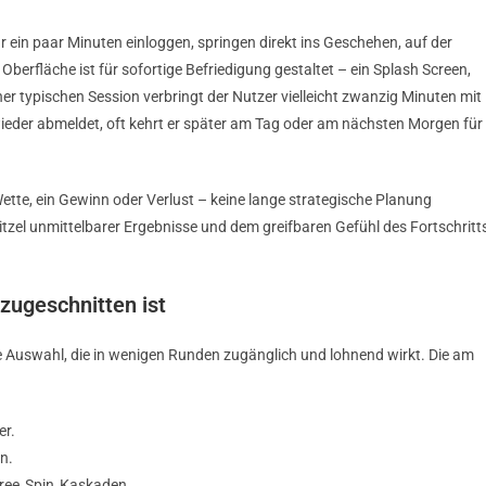
ür ein paar Minuten einloggen, springen direkt ins Geschehen, auf der
berfläche ist für sofortige Befriedigung gestaltet – ein Splash Screen,
 einer typischen Session verbringt der Nutzer vielleicht zwanzig Minuten mit
h wieder abmeldet, oft kehrt er später am Tag oder am nächsten Morgen für
Wette, ein Gewinn oder Verlust – keine lange strategische Planung
tzel unmittelbarer Ergebnisse und dem greifbaren Gefühl des Fortschritt
 zugeschnitten ist
 Auswahl, die in wenigen Runden zugänglich und lohnend wirkt. Die am
er.
n.
Free‑Spin‑Kaskaden.