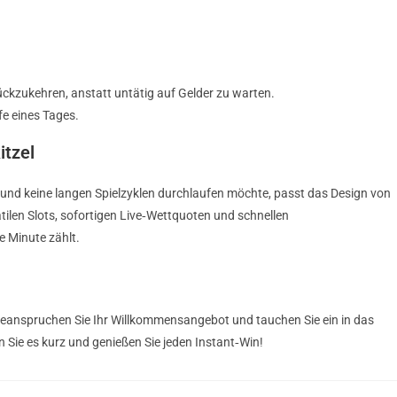
rückzukehren, anstatt untätig auf Gelder zu warten.
fe eines Tages.
itzel
t und keine langen Spielzyklen durchlaufen möchte, passt das Design von
tilen Slots, sofortigen Live‑Wettquoten und schnellen
 Minute zählt.
e, beanspruchen Sie Ihr Willkommensangebot und tauchen Sie ein in das
ten Sie es kurz und genießen Sie jeden Instant‑Win!