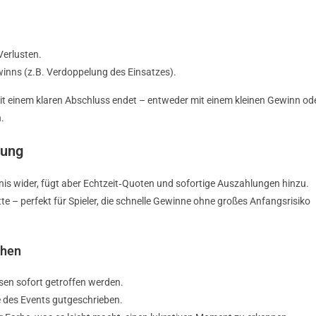
Verlusten.
winns (z.B. Verdoppelung des Einsatzes).
it einem klaren Abschluss endet – entweder mit einem kleinen Gewinn od
.
gung
bnis wider, fügt aber Echtzeit‑Quoten und sofortige Auszahlungen hinzu.
te – perfekt für Spieler, die schnelle Gewinne ohne großes Anfangsrisiko
chen
sen sofort getroffen werden.
des Events gutgeschrieben.