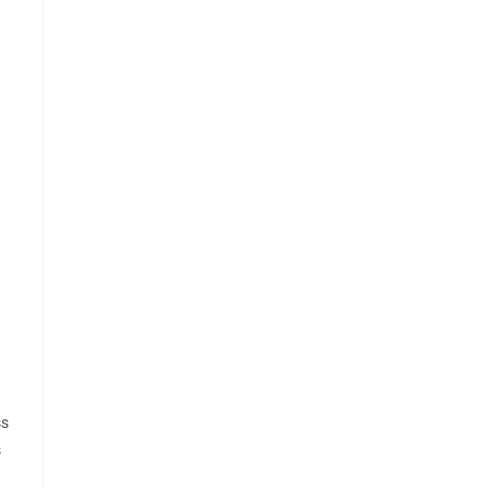
.
ss
s