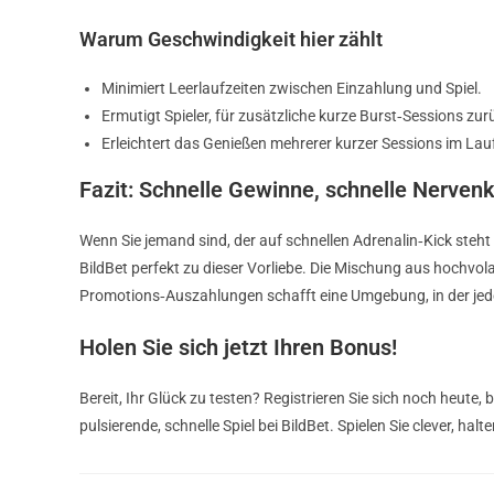
Warum Geschwindigkeit hier zählt
Minimiert Leerlaufzeiten zwischen Einzahlung und Spiel.
Ermutigt Spieler, für zusätzliche kurze Burst‑Sessions zu
Erleichtert das Genießen mehrerer kurzer Sessions im Lau
Fazit: Schnelle Gewinne, schnelle Nervenk
Wenn Sie jemand sind, der auf schnellen Adrenalin‑Kick steh
BildBet perfekt zu dieser Vorliebe. Die Mischung aus hochvola
Promotions‑Auszahlungen schafft eine Umgebung, in der jede
Holen Sie sich jetzt Ihren Bonus!
Bereit, Ihr Glück zu testen? Registrieren Sie sich noch heut
pulsierende, schnelle Spiel bei BildBet. Spielen Sie clever, hal