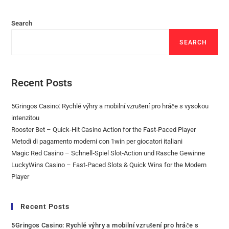
Search
SEARCH
Recent Posts
5Gringos Casino: Rychlé výhry a mobilní vzrušení pro hráče s vysokou
intenzitou
Rooster Bet – Quick‑Hit Casino Action for the Fast‑Paced Player
Metodi di pagamento moderni con 1win per giocatori italiani
Magic Red Casino – Schnell‑Spiel Slot‑Action und Rasche Gewinne
LuckyWins Casino – Fast‑Paced Slots & Quick Wins for the Modern
Player
Recent Posts
5Gringos Casino: Rychlé výhry a mobilní vzrušení pro hráče s