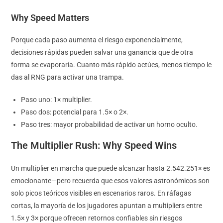
Why Speed Matters
Porque cada paso aumenta el riesgo exponencialmente,
decisiones rápidas pueden salvar una ganancia que de otra
forma se evaporaría. Cuanto más rápido actúes, menos tiempo le
das al RNG para activar una trampa.
Paso uno: 1× multiplier.
Paso dos: potencial para 1.5× o 2×.
Paso tres: mayor probabilidad de activar un horno oculto.
The Multiplier Rush: Why Speed Wins
Un multiplier en marcha que puede alcanzar hasta 2.542.251× es
emocionante—pero recuerda que esos valores astronómicos son
solo picos teóricos visibles en escenarios raros. En ráfagas
cortas, la mayoría de los jugadores apuntan a multipliers entre
1.5× y 3× porque ofrecen retornos confiables sin riesgos