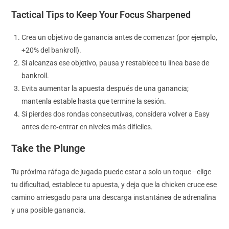
Tactical Tips to Keep Your Focus Sharpened
Crea un objetivo de ganancia antes de comenzar (por ejemplo,
+20% del bankroll).
Si alcanzas ese objetivo, pausa y restablece tu línea base de
bankroll.
Evita aumentar la apuesta después de una ganancia;
mantenla estable hasta que termine la sesión.
Si pierdes dos rondas consecutivas, considera volver a Easy
antes de re‑entrar en niveles más difíciles.
Take the Plunge
Tu próxima ráfaga de jugada puede estar a solo un toque—elige
tu dificultad, establece tu apuesta, y deja que la chicken cruce ese
camino arriesgado para una descarga instantánea de adrenalina
y una posible ganancia.