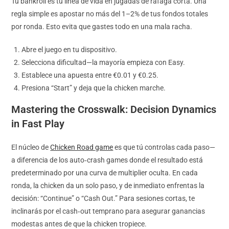
Tu bankroll es tu línea de vida en jugadas de ráfaga corta. Una
regla simple es apostar no más del 1–2% de tus fondos totales
por ronda. Esto evita que gastes todo en una mala racha.
Abre el juego en tu dispositivo.
Selecciona dificultad—la mayoría empieza con Easy.
Establece una apuesta entre €0.01 y €0.25.
Presiona “Start” y deja que la chicken marche.
Mastering the Crosswalk: Decision Dynamics
in Fast Play
El núcleo de
Chicken Road game
es que tú controlas cada paso—
a diferencia de los auto‑crash games donde el resultado está
predeterminado por una curva de multiplier oculta. En cada
ronda, la chicken da un solo paso, y de inmediato enfrentas la
decisión: “Continue” o “Cash Out.” Para sesiones cortas, te
inclinarás por el cash‑out temprano para asegurar ganancias
modestas antes de que la chicken tropiece.