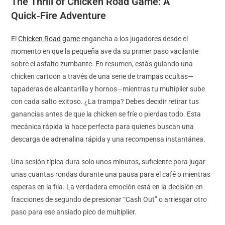
The Thrill of Chicken Road Game: A
Quick‑Fire Adventure
El
Chicken Road game
engancha a los jugadores desde el
momento en que la pequeña ave da su primer paso vacilante
sobre el asfalto zumbante. En resumen, estás guiando una
chicken cartoon a través de una serie de trampas ocultas—
tapaderas de alcantarilla y hornos—mientras tu multiplier sube
con cada salto exitoso. ¿La trampa? Debes decidir retirar tus
ganancias antes de que la chicken se fríe o pierdas todo. Esta
mecánica rápida la hace perfecta para quienes buscan una
descarga de adrenalina rápida y una recompensa instantánea.
Una sesión típica dura solo unos minutos, suficiente para jugar
unas cuantas rondas durante una pausa para el café o mientras
esperas en la fila. La verdadera emoción está en la decisión en
fracciones de segundo de presionar “Cash Out” o arriesgar otro
paso para ese ansiado pico de multiplier.