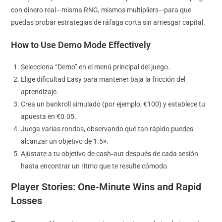
con dinero real—misma RNG, mismos multipliers—para que
puedas probar estrategias de ráfaga corta sin arriesgar capital.
How to Use Demo Mode Effectively
Selecciona “Demo” en el menú principal del juego.
Elige dificultad Easy para mantener baja la fricción del
aprendizaje.
Crea un bankroll simulado (por ejemplo, €100) y establece tu
apuesta en €0.05.
Juega varias rondas, observando qué tan rápido puedes
alcanzar un objetivo de 1.5×.
Ajústate a tu objetivo de cash‑out después de cada sesión
hasta encontrar un ritmo que te resulte cómodo.
Player Stories: One‑Minute Wins and Rapid
Losses