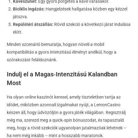
Kávészünet:
Egy gyors pörgetés a kávé várásakor.
Biciklis ingázás:
Hangjelzések hallgatása közben egy kézzel
játszva.
Repülőtéri átszállás:
Rövid szekció a következő járat indulása
előtt.
Minden szcenárió bemutatja, hogyan növeli a mobil
kompatibilitás a gyors intenzitású élményt anélkül, hogy a
szórakozást feláldoznánk.
Indulj el a Magas‑Intenzitású Kalandban
Most
Ha olyan online kaszinót keresel, amely tiszteletben tartja az
idődet, miközben azonnali izgalmakat nyújt, a LemonCasino
készen áll, hogy üdvözöljön a gyors játék világában. Regisztrálj
még ma, szerezd meg a quick‑spin bónuszodat, és tapasztald
meg, hogy a rövid szekciók ugyanolyan jutalmazóak lehetnek –
ha nem még inkább – mint a hosszabb maratonok.