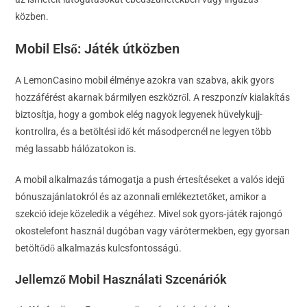
közben.
Mobil Első: Játék útközben
A LemonCasino mobil élménye azokra van szabva, akik gyors
hozzáférést akarnak bármilyen eszközről. A reszponzív kialakítás
biztosítja, hogy a gombok elég nagyok legyenek hüvelykujj-
kontrollra, és a betöltési idő két másodpercnél ne legyen több
még lassabb hálózatokon is.
A mobil alkalmazás támogatja a push értesítéseket a valós idejű
bónuszajánlatokról és az azonnali emlékeztetőket, amikor a
szekció ideje közeledik a végéhez. Mivel sok gyors‑játék rajongó
okostelefont használ dugóban vagy várótermekben, egy gyorsan
betöltődő alkalmazás kulcsfontosságú.
Jellemző Mobil Használati Szcenáriók