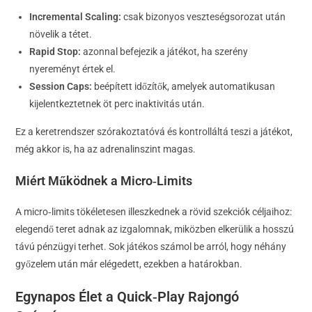
Incremental Scaling:
csak bizonyos veszteségsorozat után
növelik a tétet.
Rapid Stop:
azonnal befejezik a játékot, ha szerény
nyereményt értek el.
Session Caps:
beépített időzítők, amelyek automatikusan
kijelentkeztetnek öt perc inaktivitás után.
Ez a keretrendszer szórakoztatóvá és kontrolláltá teszi a játékot,
még akkor is, ha az adrenalinszint magas.
Miért Működnek a Micro‑Limits
A micro‑limits tökéletesen illeszkednek a rövid szekciók céljaihoz:
elegendő teret adnak az izgalomnak, miközben elkerülik a hosszú
távú pénzügyi terhet. Sok játékos számol be arról, hogy néhány
győzelem után már elégedett, ezekben a határokban.
Egynapos Élet a Quick‑Play Rajongó