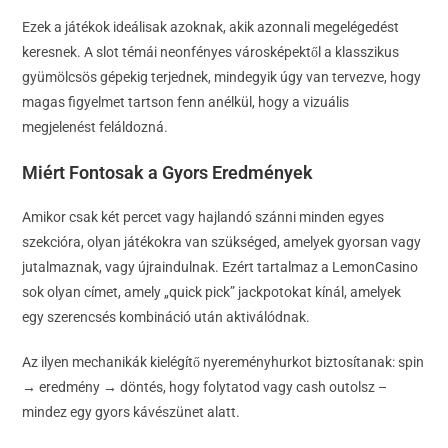
Ezek a játékok ideálisak azoknak, akik azonnali megelégedést
keresnek. A slot témái neonfényes városképektől a klasszikus
gyümölcsös gépekig terjednek, mindegyik úgy van tervezve, hogy
magas figyelmet tartson fenn anélkül, hogy a vizuális
megjelenést feláldozná.
Miért Fontosak a Gyors Eredmények
Amikor csak két percet vagy hajlandó szánni minden egyes
szekcióra, olyan játékokra van szükséged, amelyek gyorsan vagy
jutalmaznak, vagy újraindulnak. Ezért tartalmaz a LemonCasino
sok olyan címet, amely „quick pick” jackpotokat kínál, amelyek
egy szerencsés kombináció után aktiválódnak.
Az ilyen mechanikák kielégítő nyereményhurkot biztosítanak: spin
→ eredmény → döntés, hogy folytatod vagy cash outolsz –
mindez egy gyors kávészünet alatt.