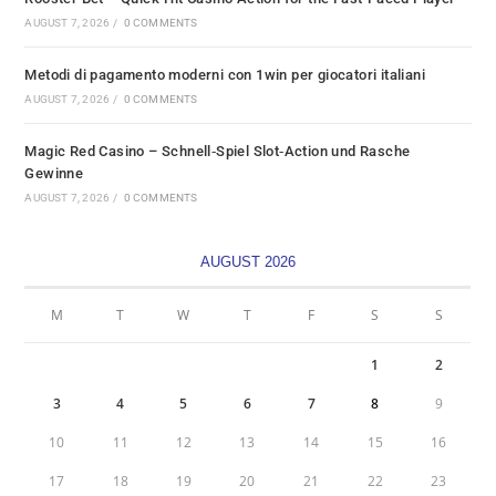
AUGUST 7, 2026
/
0 COMMENTS
Metodi di pagamento moderni con 1win per giocatori italiani
AUGUST 7, 2026
/
0 COMMENTS
Magic Red Casino – Schnell‑Spiel Slot‑Action und Rasche
Gewinne
AUGUST 7, 2026
/
0 COMMENTS
AUGUST 2026
M
T
W
T
F
S
S
1
2
3
4
5
6
7
8
9
10
11
12
13
14
15
16
17
18
19
20
21
22
23