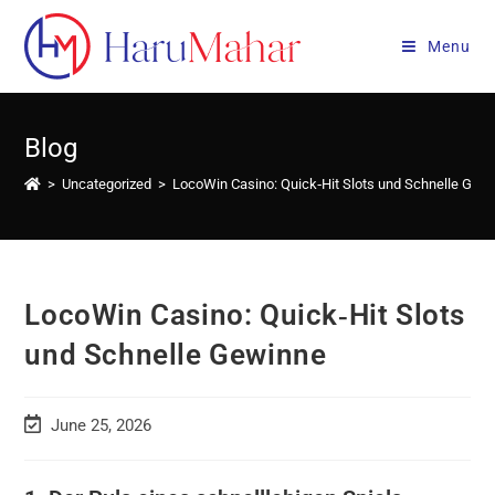
Skip
to
Menu
content
Blog
>
Uncategorized
>
LocoWin Casino: Quick‑Hit Slots und Schnelle Gew
LocoWin Casino: Quick‑Hit Slots
und Schnelle Gewinne
Post
June 25, 2026
last
modified: