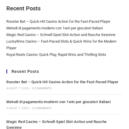
Recent Posts
Rooster Bet – Quick‑Hit Casino Action for the Fast‑Paced Player
Metodi di pagamento moderni con 1win per giocatori italiani
Magic Red Casino – Schnell‑Spiel Slot‑Action und Rasche Gewinne
LuckyWins Casino – Fast‑Paced Slots & Quick Wins for the Modern
Player
Royal Reels Casino: Quick Play, Rapid Wins and Thrilling Slots
Recent Posts
Rooster Bet – Quick‑Hit Casino Action for the Fast‑Paced Player
AUGUST 7, 2026
/
0 COMMENTS
Metodi di pagamento moderni con 1win per giocatori italiani
AUGUST 7, 2026
/
0 COMMENTS
Magic Red Casino – Schnell‑Spiel Slot‑Action und Rasche
Gewinne