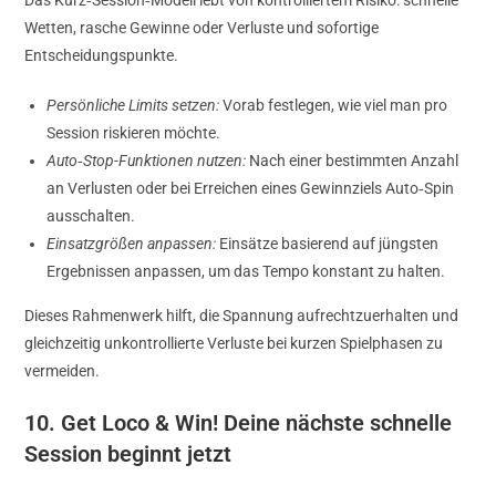
Das Kurz‑Session‑Modell lebt von kontrolliertem Risiko: schnelle
Wetten, rasche Gewinne oder Verluste und sofortige
Entscheidungspunkte.
Persönliche Limits setzen:
Vorab festlegen, wie viel man pro
Session riskieren möchte.
Auto‑Stop-Funktionen nutzen:
Nach einer bestimmten Anzahl
an Verlusten oder bei Erreichen eines Gewinnziels Auto‑Spin
ausschalten.
Einsatzgrößen anpassen:
Einsätze basierend auf jüngsten
Ergebnissen anpassen, um das Tempo konstant zu halten.
Dieses Rahmenwerk hilft, die Spannung aufrechtzuerhalten und
gleichzeitig unkontrollierte Verluste bei kurzen Spielphasen zu
vermeiden.
10. Get Loco & Win! Deine nächste schnelle
Session beginnt jetzt