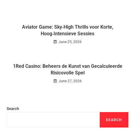
Aviator Game: Sky‑High Thrills voor Korte,
Hoog‑Intensieve Sessies
June 25, 2026
1Red Casino: Beheers de Kunst van Gecalculeerde
Risicovolle Spel
June 27, 2026
Search
SEARCH