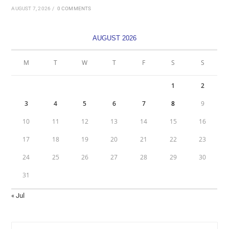
AUGUST 7, 2026
/
0 COMMENTS
AUGUST 2026
M
T
W
T
F
S
S
1
2
3
4
5
6
7
8
9
10
11
12
13
14
15
16
17
18
19
20
21
22
23
24
25
26
27
28
29
30
31
« Jul