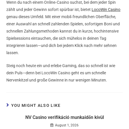
Wenn du nach einem Online‑Casino suchst, bei dem jeder Spin
zählt und jeder Gewinn sofort spürbar ist, bietet
LocoWin Casino
genau dieses Umfeld. Mit einer mobil‑freundlichen Oberfläche,
einer Auswahl an schnell zahlenden Spielen, sofortigen Boni und
schnellen Zahlungsmethoden kannst du in kurze, hochintensive
Spielsessions eintauchen, die sich mühelos in deinen Tag
integrieren lassen—und dich bei jedem Klick nach mehr sehnen
lassen.
Steig noch heute ein und erlebe Gaming, das so schnell ist wie
dein Puls—denn bei LocoWin Casino geht es um schnelle
Nervenkitzel und große Gewinne in nur wenigen Minuten.
YOU MIGHT ALSO LIKE
NV Casino verifikáció munkaidőn kívül
August 1, 2026