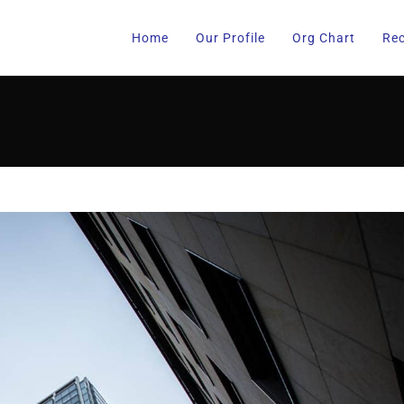
Home
Our Profile
Org Chart
Rec