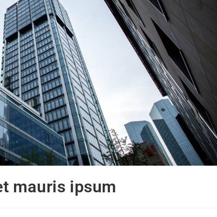
uet mauris ipsum