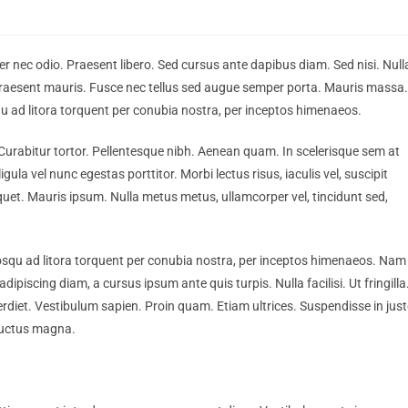
er nec odio. Praesent libero. Sed cursus ante dapibus diam. Sed nisi. Null
Praesent mauris. Fusce nec tellus sed augue semper porta. Mauris massa.
squ ad litora torquent per conubia nostra, per inceptos himenaeos.
. Curabitur tortor. Pellentesque nibh. Aenean quam. In scelerisque sem at
gula vel nunc egestas porttitor. Morbi lectus risus, iaculis vel, suscipit
liquet. Mauris ipsum. Nulla metus metus, ullamcorper vel, tincidunt sed,
iosqu ad litora torquent per conubia nostra, per inceptos himenaeos. Nam
dipiscing diam, a cursus ipsum ante quis turpis. Nulla facilisi. Ut fringilla
rdiet. Vestibulum sapien. Proin quam. Etiam ultrices. Suspendisse in jus
 luctus magna.