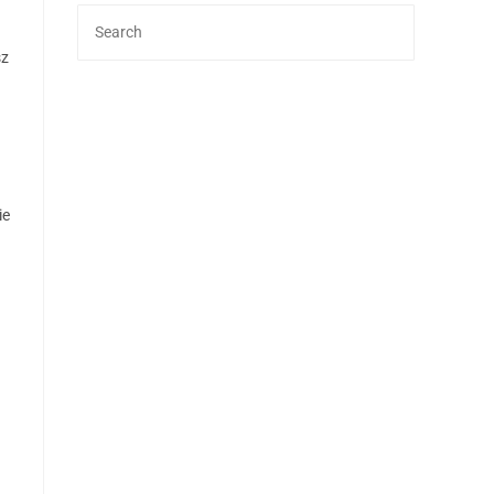
sz
ie