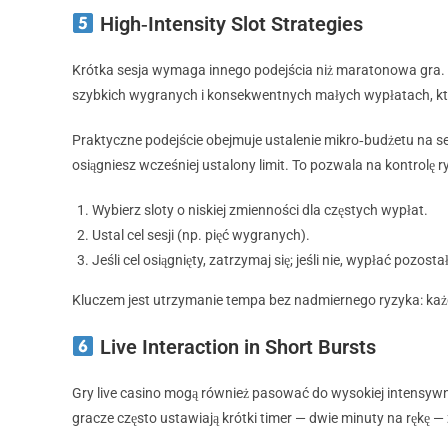
High‑Intensity Slot Strategies
Krótka sesja wymaga innego podejścia niż maratonowa gra. Z
szybkich wygranych i konsekwentnych małych wypłatach, kt
Praktyczne podejście obejmuje ustalenie mikro‑budżetu na s
osiągniesz wcześniej ustalony limit. To pozwala na kontrolę 
Wybierz sloty o niskiej zmienności dla częstych wypłat.
Ustal cel sesji (np. pięć wygranych).
Jeśli cel osiągnięty, zatrzymaj się; jeśli nie, wypłać pozosta
Kluczem jest utrzymanie tempa bez nadmiernego ryzyka: każ
Live Interaction in Short Bursts
Gry live casino mogą również pasować do wysokiej intensywno
gracze często ustawiają krótki timer — dwie minuty na rękę —