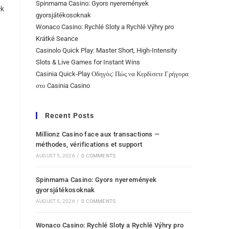
Spinmama Casino: Gyors nyeremények
ek
gyorsjátékosoknak
Wonaco Casino: Rychlé Sloty a Rychlé Výhry pro
Krátké Seance
Casinolo Quick Play: Master Short, High‑Intensity
Slots & Live Games for Instant Wins
Casinia Quick‑Play Οδηγός: Πώς να Κερδίσετε Γρήγορα
στο Casinia Casino
Recent Posts
Millionz Casino face aux transactions —
méthodes, vérifications et support
AUGUST 5, 2026
/
0 COMMENTS
Spinmama Casino: Gyors nyeremények
gyorsjátékosoknak
AUGUST 5, 2026
/
0 COMMENTS
Wonaco Casino: Rychlé Sloty a Rychlé Výhry pro