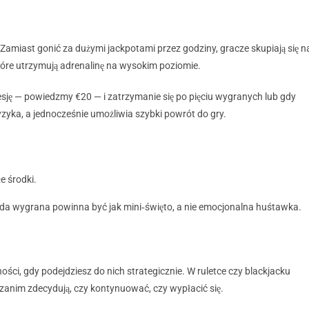
amiast gonić za dużymi jackpotami przez godziny, gracze skupiają się n
óre utrzymują adrenalinę na wysokim poziomie.
esję — powiedzmy €20 — i zatrzymanie się po pięciu wygranych lub gdy
ryzyka, a jednocześnie umożliwia szybki powrót do gry.
łe środki.
da wygrana powinna być jak mini‑święto, a nie emocjonalna huśtawka.
ści, gdy podejdziesz do nich strategicznie. W ruletce czy blackjacku
 zanim zdecydują, czy kontynuować, czy wypłacić się.