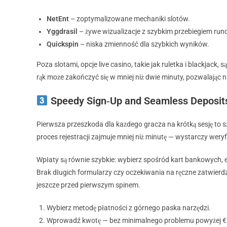
NetEnt
– zoptymalizowane mechaniki slotów.
Yggdrasil
– żywe wizualizacje z szybkim przebiegiem run
Quickspin
– niska zmienność dla szybkich wyników.
Poza slotami, opcje live casino, takie jak ruletka i blackjack
rąk może zakończyć się w mniej niż dwie minuty, pozwalając n
Speedy Sign‑Up and Seamless Deposit
Pierwsza przeszkoda dla każdego gracza na krótką sesję to s
proces rejestracji zajmuje mniej niż minutę — wystarczy weryf
Wpłaty są równie szybkie: wybierz spośród kart bankowych, e-
Brak długich formularzy czy oczekiwania na ręczne zatwierd
jeszcze przed pierwszym spinem.
Wybierz metodę płatności z górnego paska narzędzi.
Wprowadź kwotę — bez minimalnego problemu powyżej €