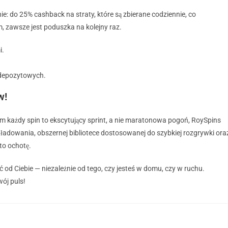
: do 25% cashback na straty, które są zbierane codziennie, co
m, zawsze jest poduszka na kolejny raz.
i.
 depozytowych.
w!
 każdy spin to ekscytujący sprint, a nie maratonowa pogoń, RoySpins
ładowania, obszernej bibliotece dostosowanej do szybkiej rozgrywki ora
to ochotę.
ęć od Ciebie — niezależnie od tego, czy jesteś w domu, czy w ruchu.
wój puls!