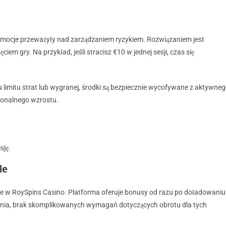
 emocje przeważyły nad zarządzaniem ryzykiem. Rozwiązaniem jest
em gry. Na przykład, jeśli stracisz €10 w jednej sesji, czas się
 limitu strat lub wygranej, środki są bezpiecznie wycofywane z aktywne
onalnego wzrostu.
sję.
le
pne w RoySpins Casino. Platforma oferuje bonusy od razu po doładowaniu
iwania, brak skomplikowanych wymagań dotyczących obrotu dla tych