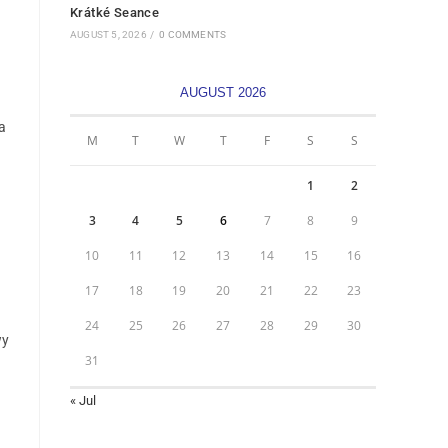
Krátké Seance
AUGUST 5, 2026
/
0 COMMENTS
AUGUST 2026
a
M
T
W
T
F
S
S
1
2
3
4
5
6
7
8
9
10
11
12
13
14
15
16
17
18
19
20
21
22
23
24
25
26
27
28
29
30
wy
31
« Jul