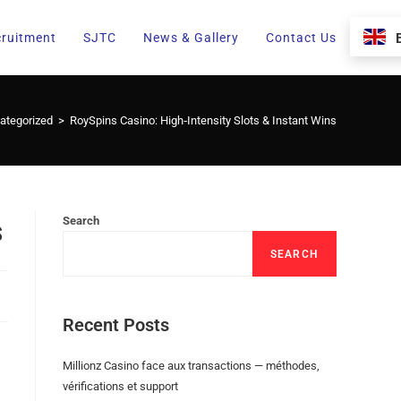
ruitment
SJTC
News & Gallery
Contact Us
ategorized
>
RoySpins Casino: High‑Intensity Slots & Instant Wins
s
Search
SEARCH
Recent Posts
Millionz Casino face aux transactions — méthodes,
vérifications et support