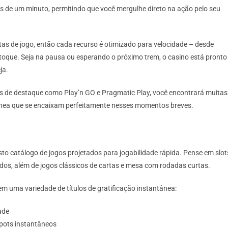
s de um minuto, permitindo que você mergulhe direto na ação pelo seu
as de jogo, então cada recurso é otimizado para velocidade – desde
que. Seja na pausa ou esperando o próximo trem, o casino está pronto
ja.
s de destaque como Play’n GO e Pragmatic Play, você encontrará muitas
ntânea que se encaixam perfeitamente nesses momentos breves.
sto catálogo de jogos projetados para jogabilidade rápida. Pense em slot
, além de jogos clássicos de cartas e mesa com rodadas curtas.
m uma variedade de títulos de gratificação instantânea:
ade
kpots instantâneos