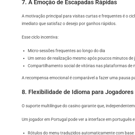
7. A Emoção de Escapadas Rápidas
A motivação principal para visitas curtas e frequentes é o c
imediato que satisfaz o desejo por ganhos rápidos.
Esse ciclo incentiva:
Micro-sessões frequentes ao longo do dia
Um senso de realização mesmo após poucos minutos de 
Compartilhamento social de vitórias nas plataformas de 
A recompensa emocional é comparável a fazer uma pausa pa
8. Flexibilidade de Idioma para Jogadores
O suporte multilíngue do casino garante que, independenteme
Um jogador em Portugal pode ver a interface em português 
Rótulos do menu traduzidos automaticamente com base 