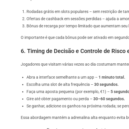
Rodadas grátis em slots populares – sem restrição de ta
Ofertas de cashback em sessões perdidas – ajuda a amor
Bônus de recarga por tempo limitado que aumentam seu b
O importante é que cada bônus pode ser ativado em segundos
6. Timing de Decisão e Controle de Risc
Jogadores que visitam várias vezes ao dia costumam manter 
Abra a interface semelhante a um app –
1 minuto total.
Escolha uma slot de alta frequência –
30 segundos.
Faça uma aposta pequena (por exemplo, €1) –
5 segundo
Gire até obter pagamento ou perda –
30–60 segundos.
Se ganhar, adicione os ganhos na próxima rodada; se perd
Essa abordagem mantém a adrenalina alta enquanto evita b