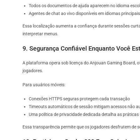
Todos os documentos de ajuda aparecem no idioma escol
Agentes de chat ao vivo disponíveis em idiomas principais 
Essa localização aumenta a confiança durante sessões curta
interpretar menus.
9. Segurança Confiável Enquanto Você E
A plataforma opera sob licença do Anjouan Gaming Board, o
jogadores.
Para usuários móveis:
Conexões HTTPS seguras protegem cada transação
Timeouts automáticos de sessão mitigam acessos não aut
Uma política de privacidade dedicada detalha as prática
Essa transparência permite que os jogadores desfrutem de s